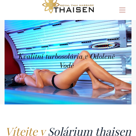
Kvalitní turbosolária v Odoleně
Vodě
Vítejte v
Solárium thaisen