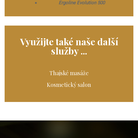
Ergoline Evolution 500
Využijte také naše další
služby ...
Thajské masáže
Kosmetický salon